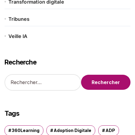
Transformation digitale
Tribunes
Veille IA
Recherche
R
e
c
h
e
r
Tags
c
h
e
360Learning
Adoption Digitale
ADP