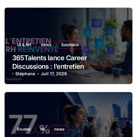
IA & RH
news
Solutions
365Talents lance Career
Discussions : l’entretien
professionnel réinventé par l’IA
Stéphane
Juil 17, 2026
Etudes
IA
news