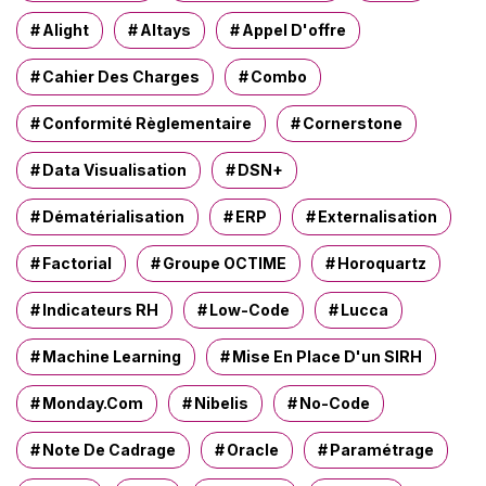
r
Alight
Altays
Appel D'offre
:
Cahier Des Charges
Combo
Conformité Règlementaire
Cornerstone
Data Visualisation
DSN+
Dématérialisation
ERP
Externalisation
Factorial
Groupe OCTIME
Horoquartz
Indicateurs RH
Low-Code
Lucca
Machine Learning
Mise En Place D'un SIRH
Monday.com
Nibelis
No-Code
Note De Cadrage
Oracle
Paramétrage