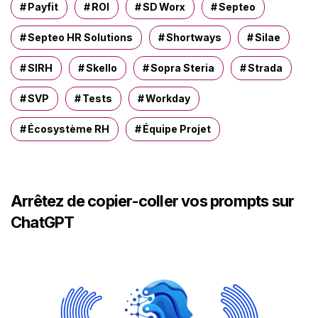
Payfit
ROI
SD Worx
Septeo
Septeo HR Solutions
Shortways
Silae
SIRH
Skello
Sopra Steria
Strada
SVP
Tests
Workday
Écosystème RH
Équipe Projet
Arrêtez de copier-coller vos prompts sur
ChatGPT