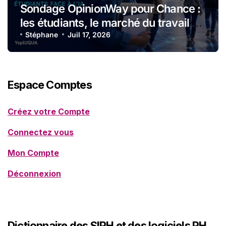
Sondage OpinionWay pour Chance :
les étudiants, le marché du travail et
l’intelligence artificielle
Stéphane
Juil 17, 2026
Espace Comptes
Créez votre Compte
Connectez vous
Mon Compte
Déconnexion
Dictionnaire des SIRH et des logiciels RH