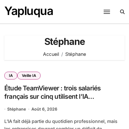
Passer
Yapluqua
au
contenu
Stéphane
Accueil
Stéphane
IA
Veille IA
Étude TeamViewer : trois salariés
français sur cinq utilisent l’IA
quotidiennement, mais 70 % veulent
Stéphane
Août 6, 2026
garder un droit de regard
L’IA fait déjà partie du quotidien professionnel, mais
les entreprises devront combler un déficit de...