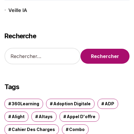
Veille IA
Recherche
R
e
c
h
e
r
Tags
c
h
e
360Learning
Adoption Digitale
ADP
r
Alight
Altays
Appel D'offre
:
Cahier Des Charges
Combo