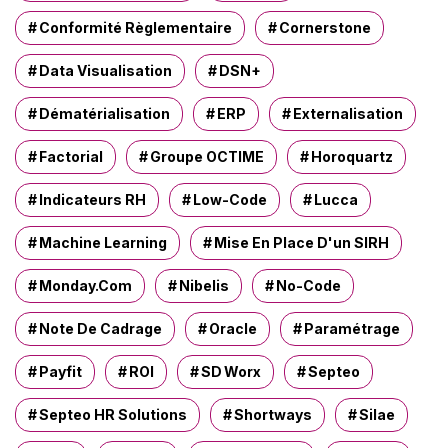
Conformité Règlementaire
Cornerstone
Data Visualisation
DSN+
Dématérialisation
ERP
Externalisation
Factorial
Groupe OCTIME
Horoquartz
Indicateurs RH
Low-Code
Lucca
Machine Learning
Mise En Place D'un SIRH
Monday.com
Nibelis
No-Code
Note De Cadrage
Oracle
Paramétrage
Payfit
ROI
SD Worx
Septeo
Septeo HR Solutions
Shortways
Silae