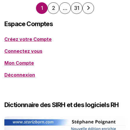
Pagination
1
2
…
31
des
Espace Comptes
publications
Créez votre Compte
Connectez vous
Mon Compte
Déconnexion
Dictionnaire des SIRH et des logiciels RH