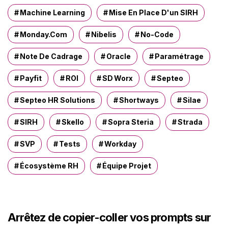
Machine Learning
Mise En Place D'un SIRH
Monday.com
Nibelis
No-Code
Note De Cadrage
Oracle
Paramétrage
Payfit
ROI
SD Worx
Septeo
Septeo HR Solutions
Shortways
Silae
SIRH
Skello
Sopra Steria
Strada
SVP
Tests
Workday
Écosystème RH
Équipe Projet
Arrêtez de copier-coller vos prompts sur