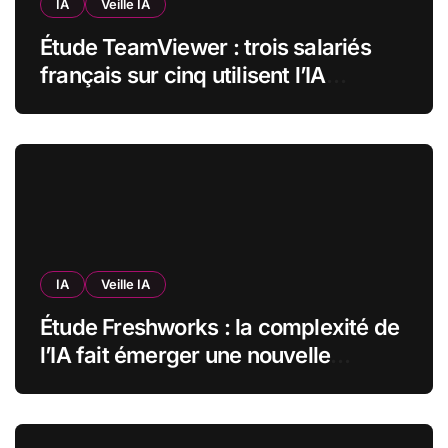
IA
Veille IA
Étude TeamViewer : trois salariés
français sur cinq utilisent l’IA
quotidiennement, mais 70 % veulent
garder un droit de regard
IA
Veille IA
Étude Freshworks : la complexité de
l’IA fait émerger une nouvelle
bureaucratie dans les entreprises
françaises