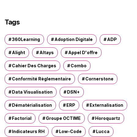
h
e
r
Tags
c
h
e
360Learning
Adoption Digitale
ADP
r
Alight
Altays
Appel D'offre
:
Cahier Des Charges
Combo
Conformité Règlementaire
Cornerstone
Data Visualisation
DSN+
Dématérialisation
ERP
Externalisation
Factorial
Groupe OCTIME
Horoquartz
Indicateurs RH
Low-Code
Lucca