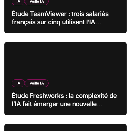
IA
Veille IA
Étude TeamViewer : trois salariés
français sur cinq utilisent l’IA
quotidiennement, mais 70 % veulent
garder un droit de regard
IA
Veille IA
Étude Freshworks : la complexité de
l’IA fait émerger une nouvelle
bureaucratie dans les entreprises
françaises