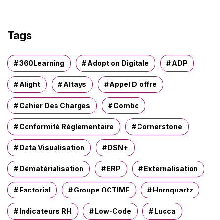
h
e
r
Tags
c
h
e
360Learning
Adoption Digitale
ADP
r
Alight
Altays
Appel D'offre
:
Cahier Des Charges
Combo
Conformité Règlementaire
Cornerstone
Data Visualisation
DSN+
Dématérialisation
ERP
Externalisation
Factorial
Groupe OCTIME
Horoquartz
Indicateurs RH
Low-Code
Lucca