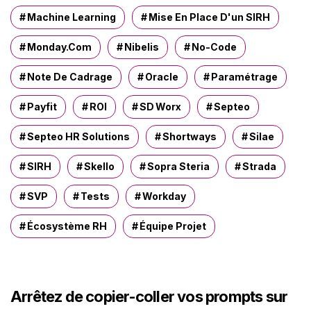
Machine Learning
Mise En Place D'un SIRH
Monday.com
Nibelis
No-Code
Note De Cadrage
Oracle
Paramétrage
Payfit
ROI
SD Worx
Septeo
Septeo HR Solutions
Shortways
Silae
SIRH
Skello
Sopra Steria
Strada
SVP
Tests
Workday
Écosystème RH
Équipe Projet
Arrêtez de copier-coller vos prompts sur