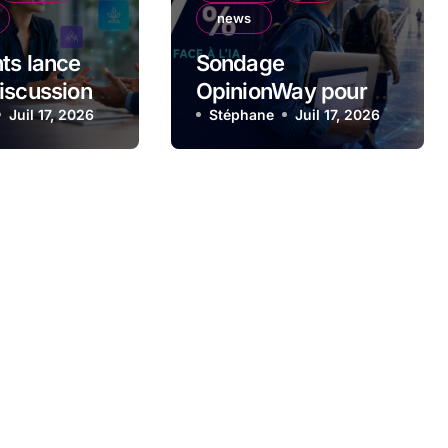
news
ts lance
Sondage
iscussions
OpinionWay pour
ien
Juil 17, 2026
Chance : les
Stéphane
Juil 17, 2026
onnel
étudiants, le marché
 par l’IA
du travail et
l’intelligence
artificielle