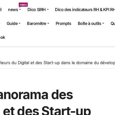
news
l
news
Dico SIRH
Dico des indicateurs RH & KPI R
Guide
Baromètre
Prompts
Boîte à outils
Qu
ook
eurs du Digital et des Start-up dans le domaine du déve
anorama des
 et des Start-up