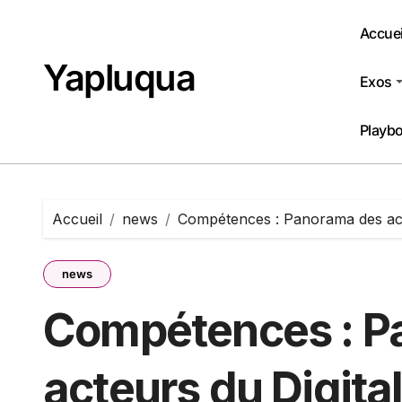
Passer
au
Accuei
contenu
Yapluqua
Exos
Playb
Accueil
news
Compétences : Panorama des act
news
Compétences : P
acteurs du Digital