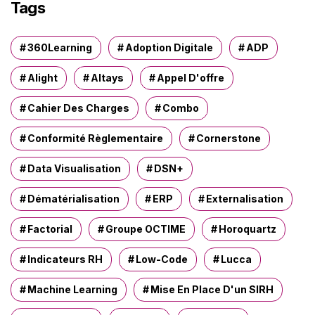
r
Tags
c
h
e
360Learning
Adoption Digitale
ADP
r
Alight
Altays
Appel D'offre
:
Cahier Des Charges
Combo
Conformité Règlementaire
Cornerstone
Data Visualisation
DSN+
Dématérialisation
ERP
Externalisation
Factorial
Groupe OCTIME
Horoquartz
Indicateurs RH
Low-Code
Lucca
Machine Learning
Mise En Place D'un SIRH