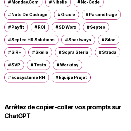
Monday.com
Nibelis
No-Code
Note De Cadrage
Oracle
Paramétrage
Payfit
ROI
SD Worx
Septeo
Septeo HR Solutions
Shortways
Silae
SIRH
Skello
Sopra Steria
Strada
SVP
Tests
Workday
Écosystème RH
Équipe Projet
Arrêtez de copier-coller vos prompts sur
ChatGPT