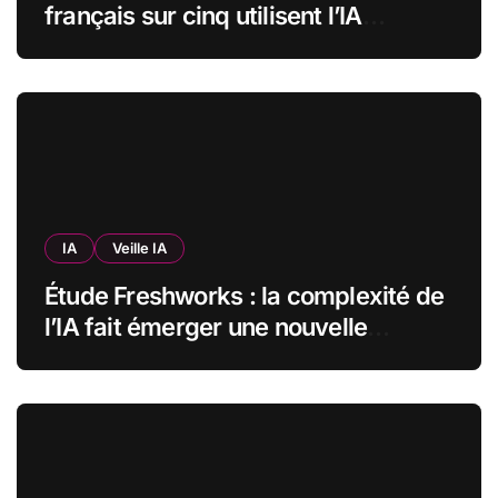
français sur cinq utilisent l’IA
quotidiennement, mais 70 % veulent
garder un droit de regard
IA
Veille IA
Étude Freshworks : la complexité de
l’IA fait émerger une nouvelle
bureaucratie dans les entreprises
françaises