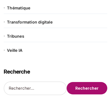
Thématique
Transformation digitale
Tribunes
Veille IA
Recherche
R
e
c
h
e