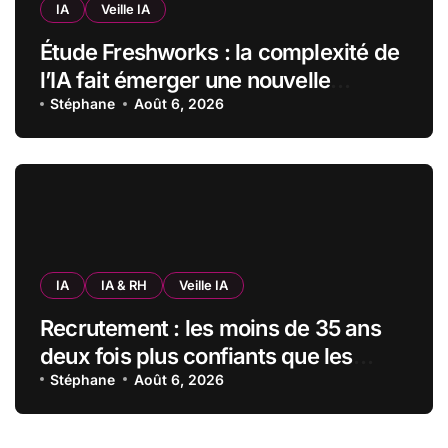
IA
Veille IA
Étude Freshworks : la complexité de
l’IA fait émerger une nouvelle
bureaucratie dans les entreprises
Stéphane
Août 6, 2026
françaises
IA
IA & RH
Veille IA
Recrutement : les moins de 35 ans
deux fois plus confiants que les
seniors envers l’IA pour trouver un
Stéphane
Août 6, 2026
emploi