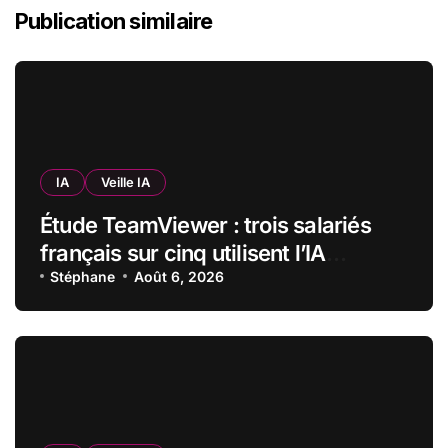
Publication similaire
IA
Veille IA
Étude TeamViewer : trois salariés
français sur cinq utilisent l’IA
quotidiennement, mais 70 % veulent
Stéphane
Août 6, 2026
garder un droit de regard