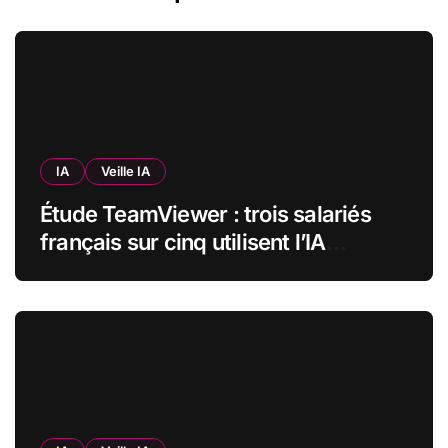
IA
Veille IA
Étude TeamViewer : trois salariés
français sur cinq utilisent l’IA
quotidiennement, mais 70 % veulent
garder un droit de regard