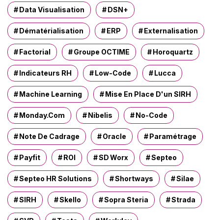
Data Visualisation
DSN+
Dématérialisation
ERP
Externalisation
Factorial
Groupe OCTIME
Horoquartz
Indicateurs RH
Low-Code
Lucca
Machine Learning
Mise En Place D'un SIRH
Monday.com
Nibelis
No-Code
Note De Cadrage
Oracle
Paramétrage
Payfit
ROI
SD Worx
Septeo
Septeo HR Solutions
Shortways
Silae
SIRH
Skello
Sopra Steria
Strada