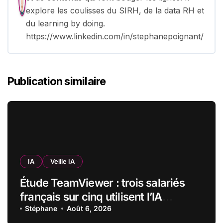
explore les coulisses du SIRH, de la data RH et
du learning by doing.
https://www.linkedin.com/in/stephanepoignant/
Publication similaire
IA
Veille IA
Étude TeamViewer : trois salariés
français sur cinq utilisent l’IA
quotidiennement, mais 70 % veulent
Stéphane
Août 6, 2026