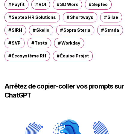
Payfit
ROI
SD Worx
Septeo
Septeo HR Solutions
Shortways
Silae
SIRH
Skello
Sopra Steria
Strada
SVP
Tests
Workday
Écosystème RH
Équipe Projet
Arrêtez de copier-coller vos prompts sur
ChatGPT