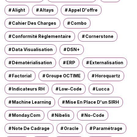
r
Alight
Altays
Appel D'offre
:
Cahier Des Charges
Combo
Conformité Règlementaire
Cornerstone
Data Visualisation
DSN+
Dématérialisation
ERP
Externalisation
Factorial
Groupe OCTIME
Horoquartz
Indicateurs RH
Low-Code
Lucca
Machine Learning
Mise En Place D'un SIRH
Monday.com
Nibelis
No-Code
Note De Cadrage
Oracle
Paramétrage