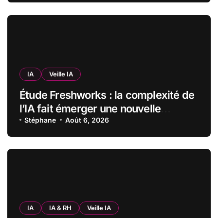
garder un droit de regard
IA
Veille IA
Étude Freshworks : la complexité de
l’IA fait émerger une nouvelle
bureaucratie dans les entreprises
Stéphane
Août 6, 2026
françaises
IA
IA & RH
Veille IA