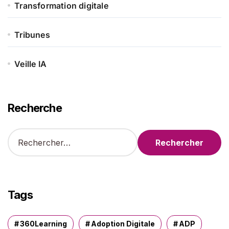
Transformation digitale
Tribunes
Veille IA
Recherche
R
e
c
h
e
r
Tags
c
h
e
360Learning
Adoption Digitale
ADP