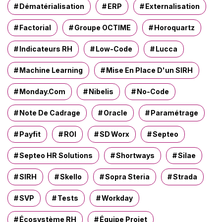
Dématérialisation
ERP
Externalisation
Factorial
Groupe OCTIME
Horoquartz
Indicateurs RH
Low-Code
Lucca
Machine Learning
Mise En Place D'un SIRH
Monday.com
Nibelis
No-Code
Note De Cadrage
Oracle
Paramétrage
Payfit
ROI
SD Worx
Septeo
Septeo HR Solutions
Shortways
Silae
SIRH
Skello
Sopra Steria
Strada
SVP
Tests
Workday
Écosystème RH
Équipe Projet