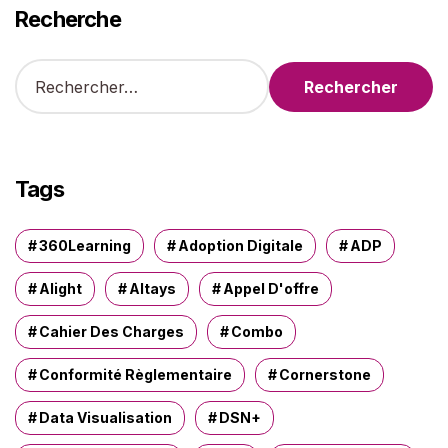
Recherche
R
e
c
h
e
r
Tags
c
h
e
360Learning
Adoption Digitale
ADP
r
Alight
Altays
Appel D'offre
:
Cahier Des Charges
Combo
Conformité Règlementaire
Cornerstone
Data Visualisation
DSN+