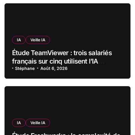
IA
Veille IA
Étude TeamViewer : trois salariés
français sur cinq utilisent l’IA
quotidiennement, mais 70 % veulent
Stéphane
Août 6, 2026
garder un droit de regard
IA
Veille IA