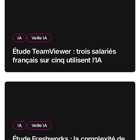
IA
Veille IA
Étude TeamViewer : trois salariés
français sur cinq utilisent l’IA
quotidiennement, mais 70 % veulent
garder un droit de regard
IA
Veille IA
Étude Freshworks : la complexité de