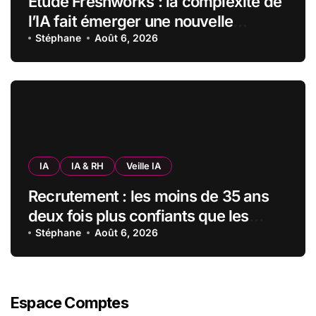
Étude Freshworks : la complexité de
l’IA fait émerger une nouvelle
bureaucratie dans les entreprises
Stéphane
Août 6, 2026
françaises
IA
IA & RH
Veille IA
Recrutement : les moins de 35 ans
deux fois plus confiants que les
seniors envers l’IA pour trouver un
Stéphane
Août 6, 2026
emploi
Espace Comptes