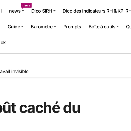
news
l
news
Dico SIRH
Dico des indicateurs RH & KPI R
Guide
Baromètre
Prompts
Boîte à outils
Qu
ook
avail invisible
 coût caché du