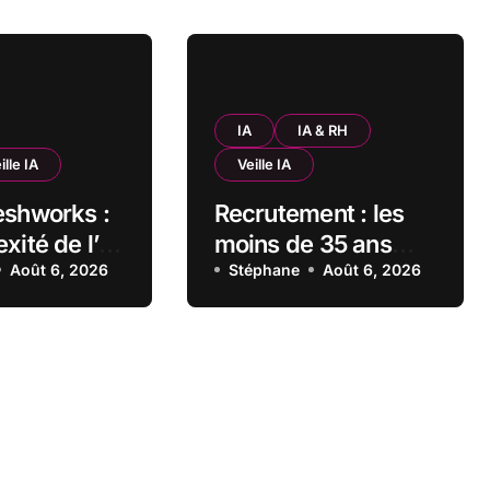
IA
IA & RH
ille IA
Veille IA
eshworks :
Recrutement : les
xité de l’IA
moins de 35 ans
rger une
Août 6, 2026
deux fois plus
Stéphane
Août 6, 2026
confiants que les
atie dans
seniors envers l’IA
prises
pour trouver un
es
emploi