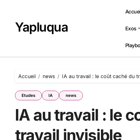
Passer
au
Accuei
contenu
Yapluqua
Exos
Playb
Accueil
news
IA au travail : le coût caché du tr
Etudes
IA
news
IA au travail : le
travail invisible