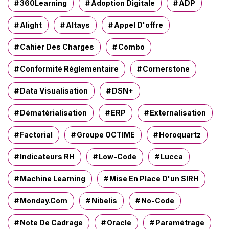
e
360Learning
Adoption Digitale
ADP
r
Alight
Altays
Appel D'offre
:
Cahier Des Charges
Combo
Conformité Règlementaire
Cornerstone
Data Visualisation
DSN+
Dématérialisation
ERP
Externalisation
Factorial
Groupe OCTIME
Horoquartz
Indicateurs RH
Low-Code
Lucca
Machine Learning
Mise En Place D'un SIRH
Monday.com
Nibelis
No-Code
Note De Cadrage
Oracle
Paramétrage