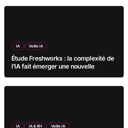
garder un droit de regard
IA
Veille IA
Étude Freshworks : la complexité de
l’IA fait émerger une nouvelle
bureaucratie dans les entreprises
françaises
IA
IA & RH
Veille IA