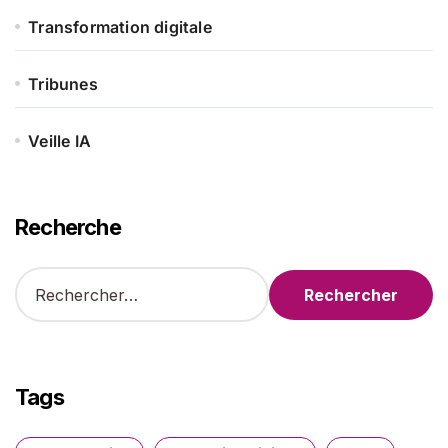
Transformation digitale
Tribunes
Veille IA
Recherche
R
e
c
h
e
r
Tags
c
h