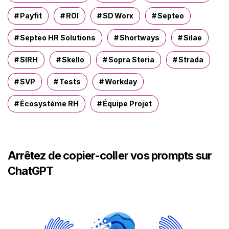
Payfit
ROI
SD Worx
Septeo
Septeo HR Solutions
Shortways
Silae
SIRH
Skello
Sopra Steria
Strada
SVP
Tests
Workday
Écosystème RH
Équipe Projet
Arrêtez de copier-coller vos prompts sur
ChatGPT