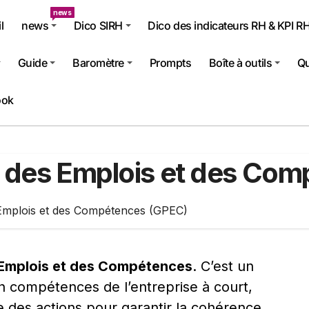
news
l
news
Dico SIRH
Dico des indicateurs RH & KPI R
Guide
Baromètre
Prompts
Boîte à outils
Qu
ook
le des Emplois et des Co
 Emplois et des Compétences (GPEC)
 Emplois et des Compétences
. C’est un
en compétences de l’entreprise à court,
 des actions pour garantir la cohérence