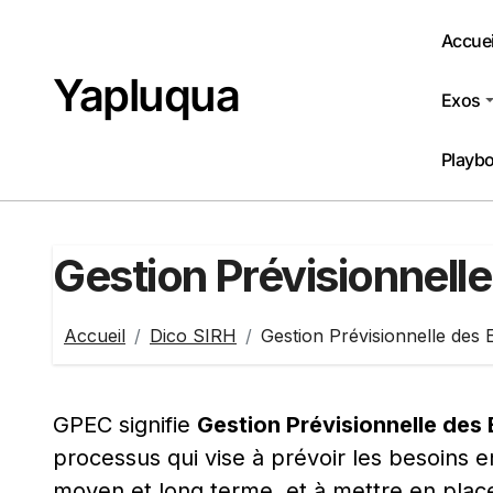
Passer
au
Accuei
contenu
Yapluqua
Exos
Playb
Gestion Prévisionnel
Accueil
Dico SIRH
Gestion Prévisionnelle des
GPEC signifie
Gestion Prévisionnelle des
processus qui vise à prévoir les besoins 
moyen et long terme, et à mettre en place