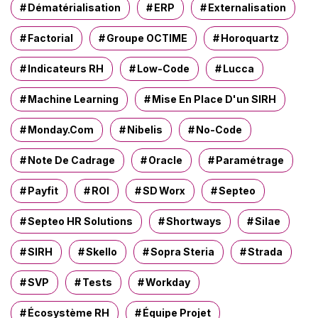
Dématérialisation
ERP
Externalisation
Factorial
Groupe OCTIME
Horoquartz
Indicateurs RH
Low-Code
Lucca
Machine Learning
Mise En Place D'un SIRH
Monday.com
Nibelis
No-Code
Note De Cadrage
Oracle
Paramétrage
Payfit
ROI
SD Worx
Septeo
Septeo HR Solutions
Shortways
Silae
SIRH
Skello
Sopra Steria
Strada
SVP
Tests
Workday
Écosystème RH
Équipe Projet