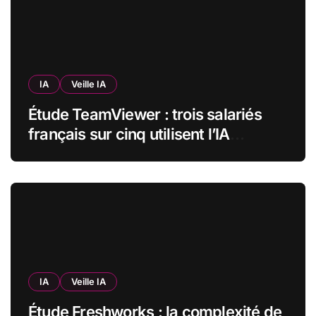
IA
Veille IA
Étude TeamViewer : trois salariés
français sur cinq utilisent l’IA
quotidiennement, mais 70 % veulent
garder un droit de regard
IA
Veille IA
Étude Freshworks : la complexité de