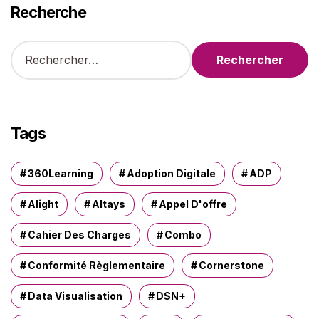
Recherche
R
e
c
h
e
r
Tags
c
h
e
360Learning
Adoption Digitale
ADP
r
Alight
Altays
Appel D'offre
:
Cahier Des Charges
Combo
Conformité Règlementaire
Cornerstone
Data Visualisation
DSN+